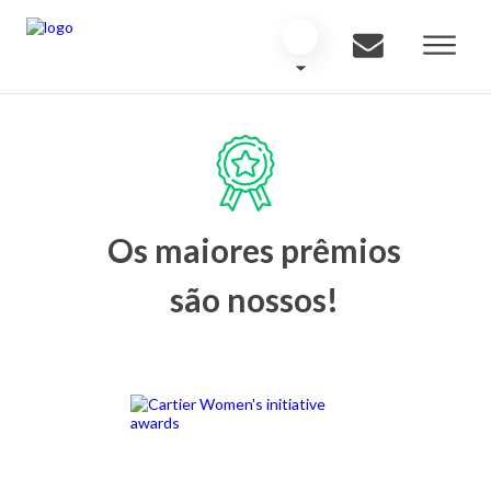
Os maiores prêmios
são nossos!