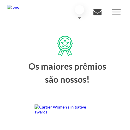
Os maiores prêmios
são nossos!