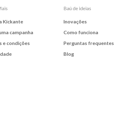
Mais
Baú de ideias
a Kickante
Inovações
 uma campanha
Como funciona
 e condições
Perguntas frequentes
idade
Blog