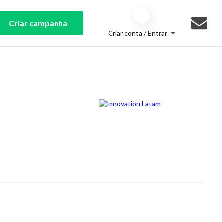
Criar campanha
Criar conta / Entrar