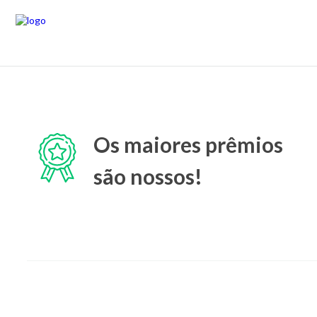
Os maiores prêmios
são nossos!