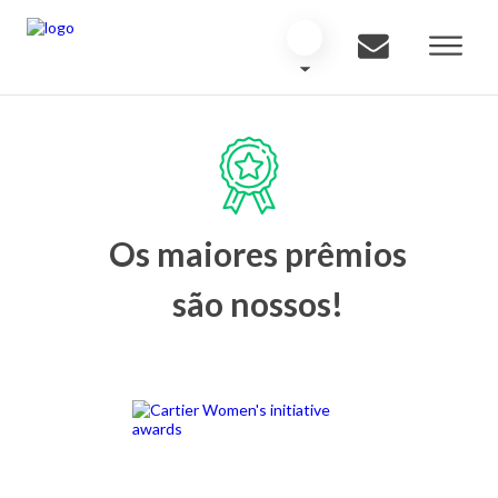
Os maiores prêmios
são nossos!