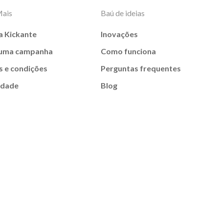
Mais
Baú de ideias
a Kickante
Inovações
 uma campanha
Como funciona
 e condições
Perguntas frequentes
idade
Blog