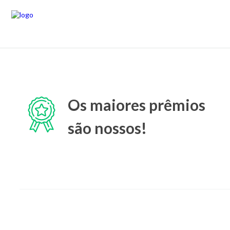
Os maiores prêmios
são nossos!