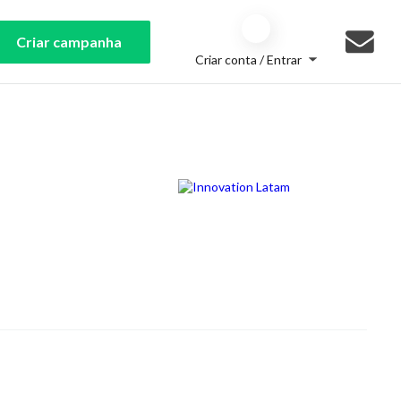
Criar campanha
Criar conta / Entrar