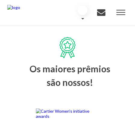
Os maiores prêmios
são nossos!