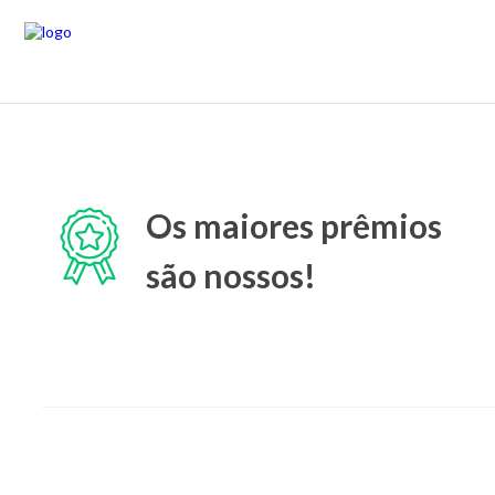
Os maiores prêmios
são nossos!