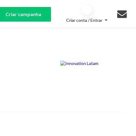
Criar campanha
Criar conta / Entrar