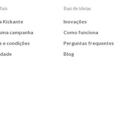
Mais
Baú de ideias
a Kickante
Inovações
 uma campanha
Como funciona
 e condições
Perguntas frequentes
idade
Blog