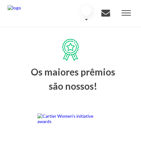
Os maiores prêmios
são nossos!