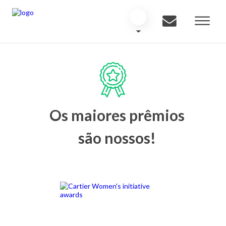
Os maiores prêmios
são nossos!