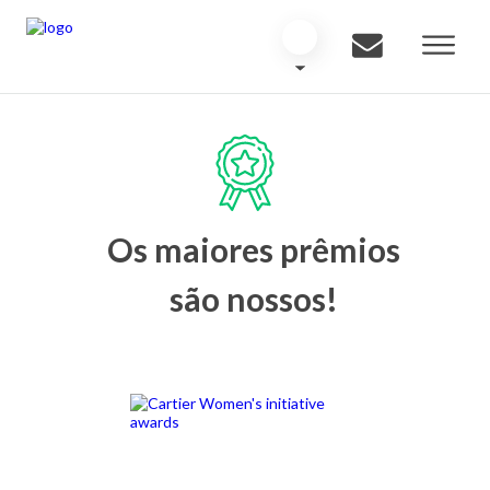
Os maiores prêmios
são nossos!