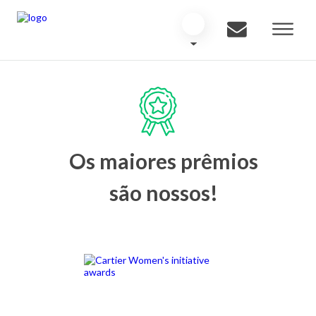
Os maiores prêmios
são nossos!