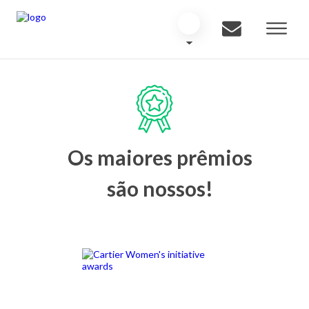
Os maiores prêmios
são nossos!