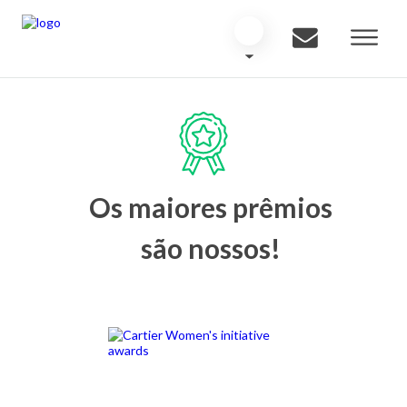
Os maiores prêmios
são nossos!