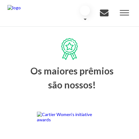
Os maiores prêmios
são nossos!