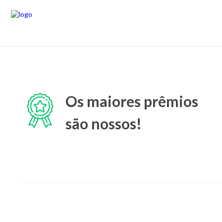
Os maiores prêmios
são nossos!