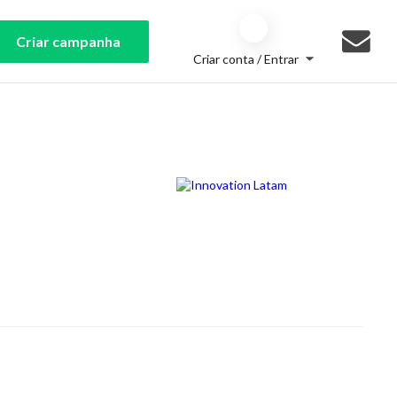
Criar campanha
Criar conta / Entrar