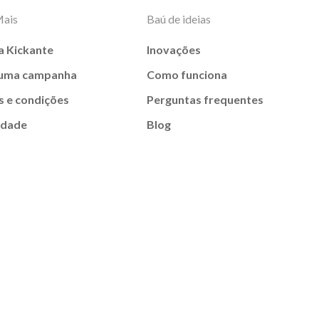
Mais
Baú de ideias
a Kickante
Inovações
 uma campanha
Como funciona
 e condições
Perguntas frequentes
idade
Blog