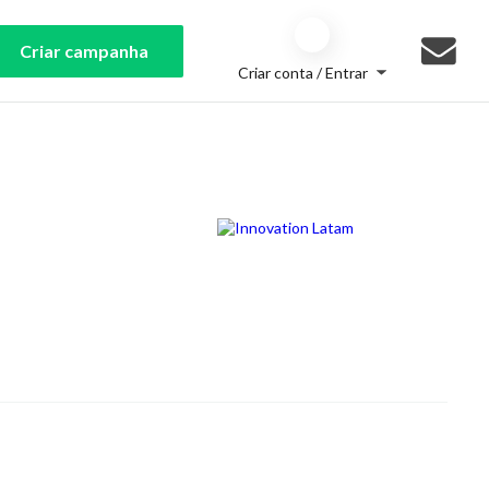
Criar campanha
Criar conta / Entrar