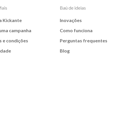
Mais
Baú de ideias
a Kickante
Inovações
 uma campanha
Como funciona
 e condições
Perguntas frequentes
idade
Blog