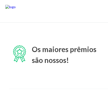
Os maiores prêmios
são nossos!