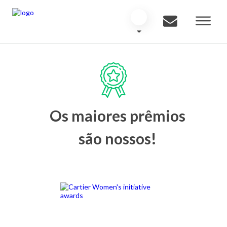
Os maiores prêmios
são nossos!