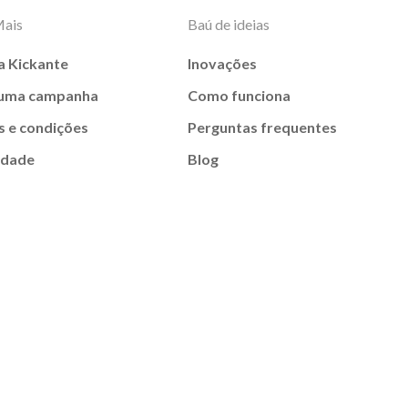
Mais
Baú de ideias
a Kickante
Inovações
 uma campanha
Como funciona
 e condições
Perguntas frequentes
idade
Blog