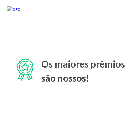
Os maiores prêmios
são nossos!