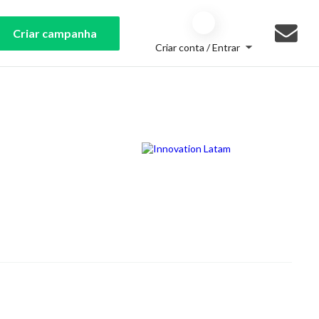
Criar campanha
Criar conta / Entrar