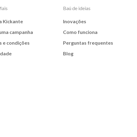
Mais
Baú de ideias
a Kickante
Inovações
 uma campanha
Como funciona
 e condições
Perguntas frequentes
idade
Blog