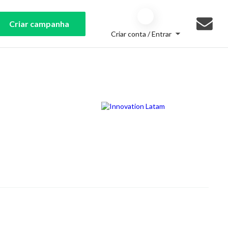
Criar campanha
Criar conta / Entrar