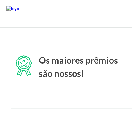
Os maiores prêmios
são nossos!