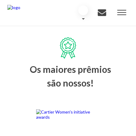
Os maiores prêmios
são nossos!