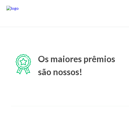
Os maiores prêmios
são nossos!