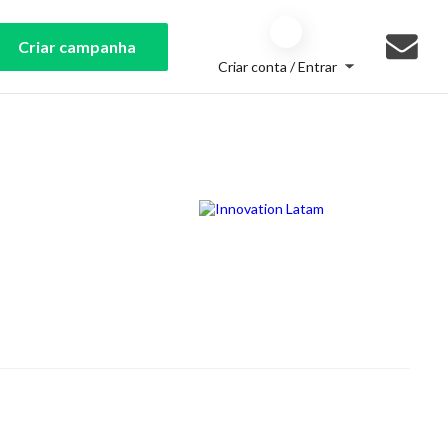
Criar campanha
Criar conta / Entrar