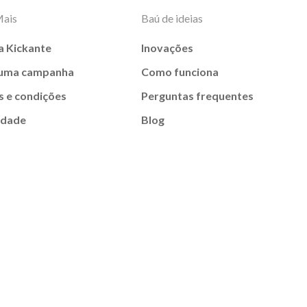
Mais
Baú de ideias
a Kickante
Inovações
 uma campanha
Como funciona
 e condições
Perguntas frequentes
idade
Blog