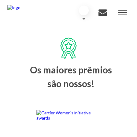
Os maiores prêmios
são nossos!