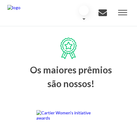
Os maiores prêmios
são nossos!