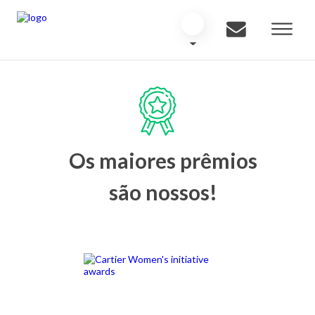
Os maiores prêmios
são nossos!