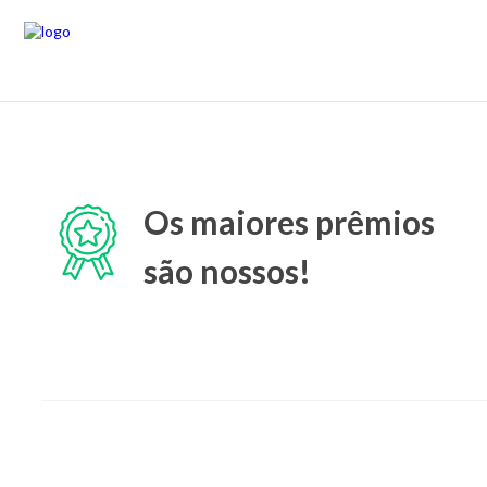
Os maiores prêmios
são nossos!