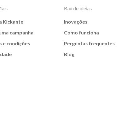
Mais
Baú de ideias
a Kickante
Inovações
 uma campanha
Como funciona
 e condições
Perguntas frequentes
idade
Blog