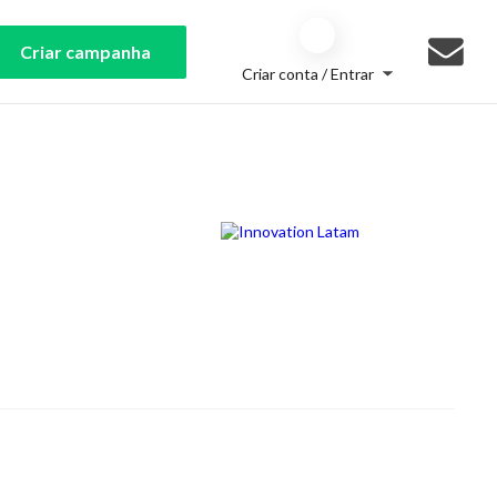
Criar campanha
Criar conta / Entrar