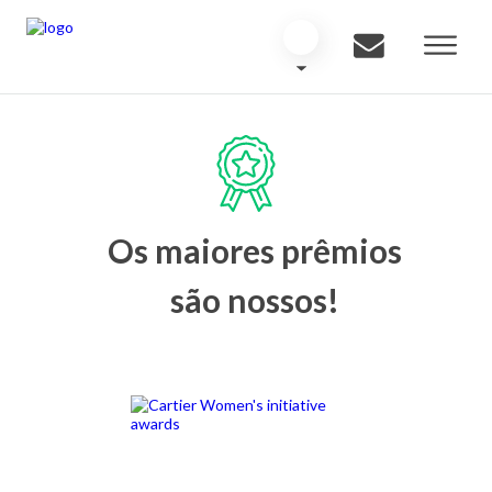
Os maiores prêmios
são nossos!