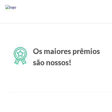
Os maiores prêmios
são nossos!