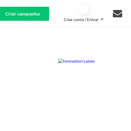
Criar campanha
Criar conta / Entrar