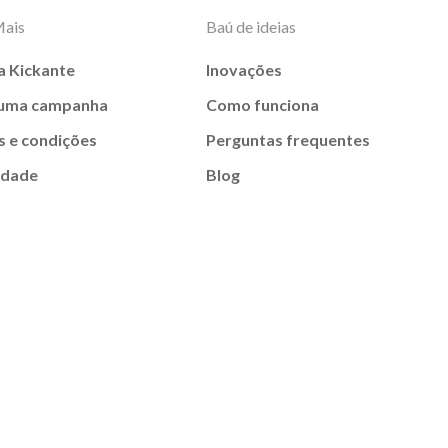
Mais
Baú de ideias
a Kickante
Inovações
 uma campanha
Como funciona
 e condições
Perguntas frequentes
idade
Blog