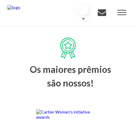
Os maiores prêmios
são nossos!