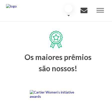
Os maiores prêmios
são nossos!