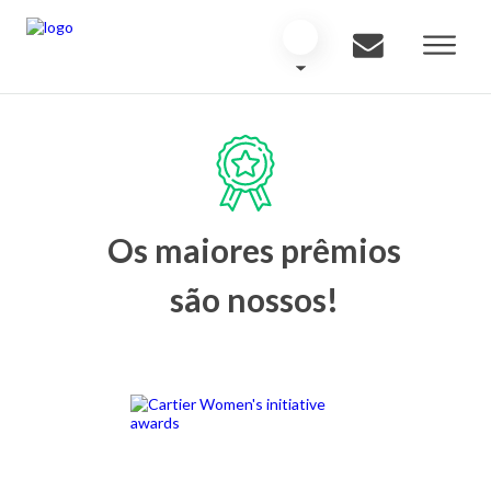
Os maiores prêmios
são nossos!