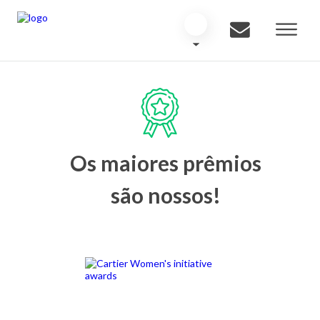
Os maiores prêmios
são nossos!