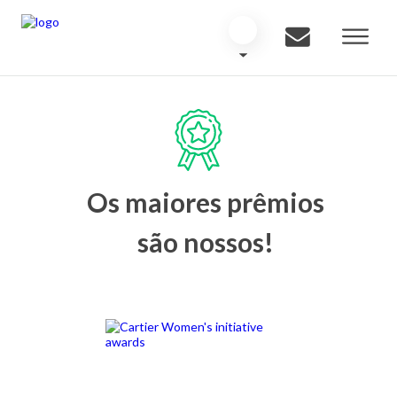
Os maiores prêmios
são nossos!