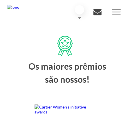
Os maiores prêmios
são nossos!