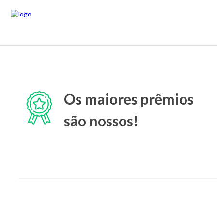
Os maiores prêmios
são nossos!