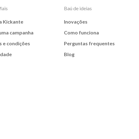
Mais
Baú de ideias
a Kickante
Inovações
 uma campanha
Como funciona
 e condições
Perguntas frequentes
idade
Blog