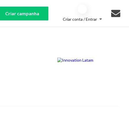
Criar campanha
Criar conta / Entrar