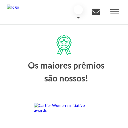
Os maiores prêmios
são nossos!