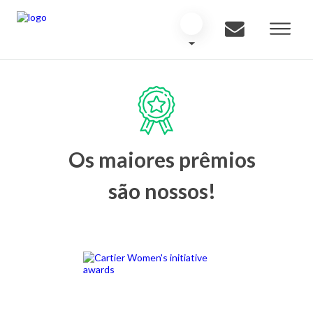
Os maiores prêmios
são nossos!