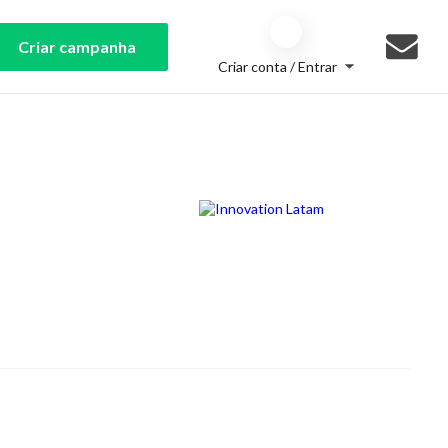
Criar campanha
Criar conta / Entrar