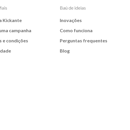
Mais
Baú de ideias
a Kickante
Inovações
 uma campanha
Como funciona
 e condições
Perguntas frequentes
idade
Blog