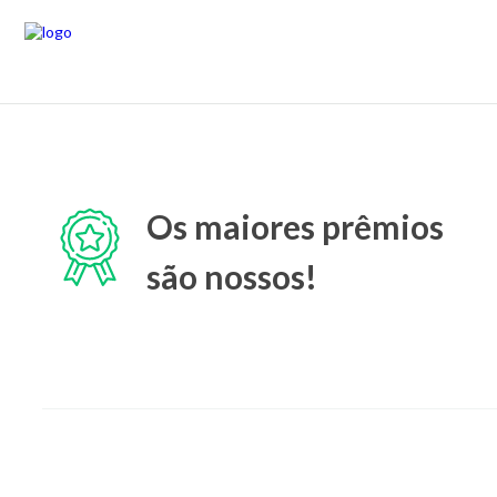
Os maiores prêmios
são nossos!