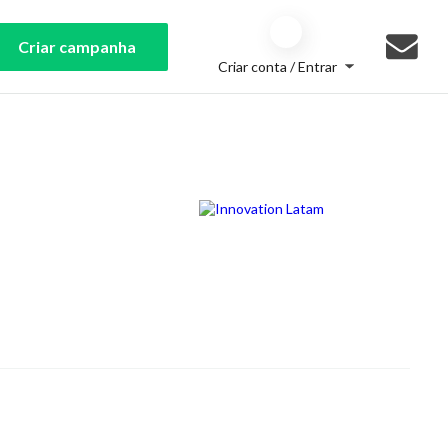
Criar campanha
Criar conta / Entrar