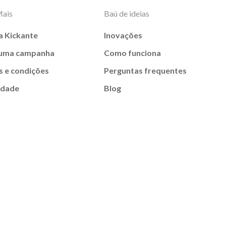
Mais
Baú de ideias
a Kickante
Inovações
 uma campanha
Como funciona
 e condições
Perguntas frequentes
idade
Blog