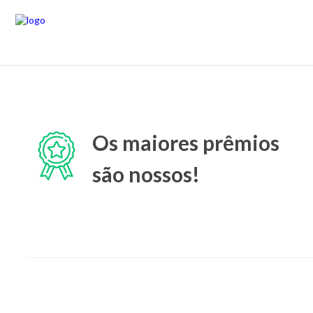
Os maiores prêmios
são nossos!