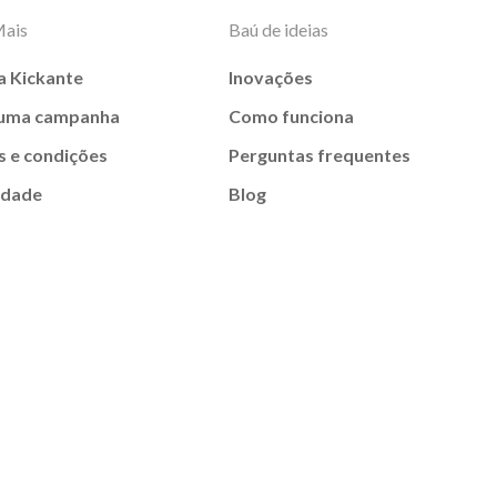
Mais
Baú de ideias
a Kickante
Inovações
 uma campanha
Como funciona
 e condições
Perguntas frequentes
idade
Blog