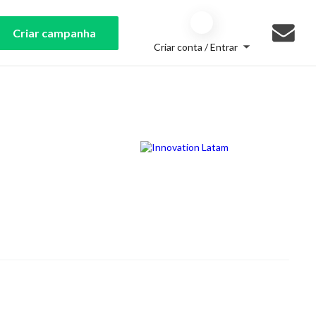
Criar campanha
Criar conta / Entrar