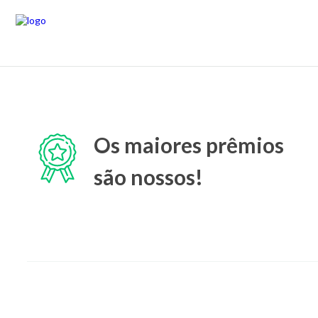
Os maiores prêmios
são nossos!