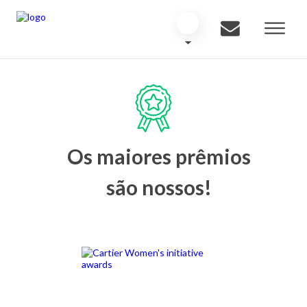
Os maiores prêmios
são nossos!