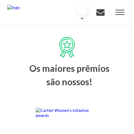
Os maiores prêmios
são nossos!