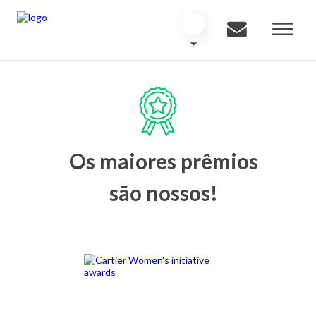
Os maiores prêmios
são nossos!