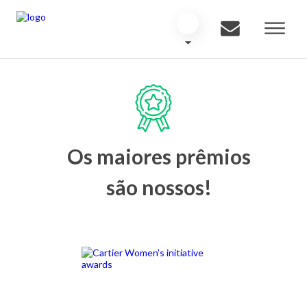
Os maiores prêmios
são nossos!