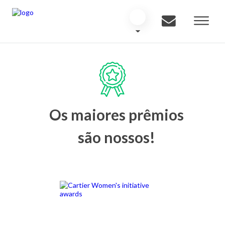
Os maiores prêmios
são nossos!