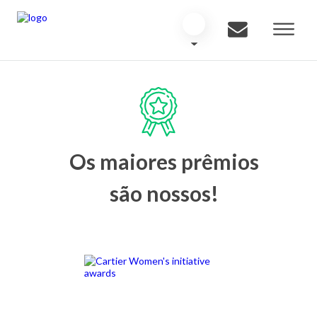
Os maiores prêmios
são nossos!