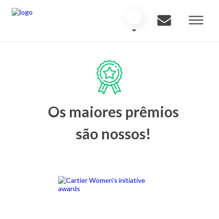
Os maiores prêmios
são nossos!