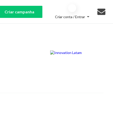
Criar campanha
Criar conta / Entrar