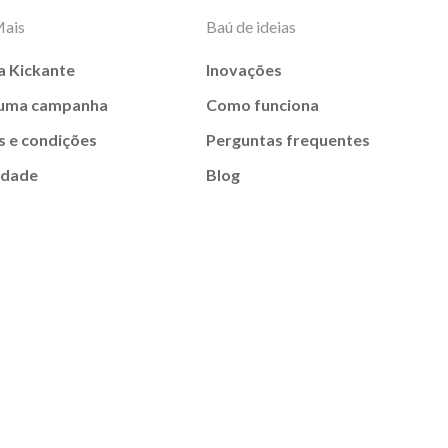
Mais
Baú de ideias
a Kickante
Inovações
 uma campanha
Como funciona
 e condições
Perguntas frequentes
idade
Blog