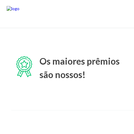
Os maiores prêmios
são nossos!