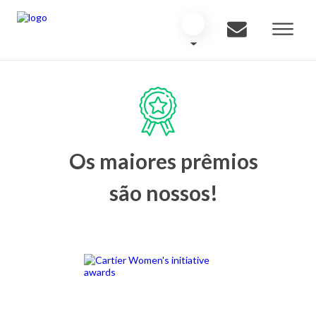
Os maiores prêmios
são nossos!