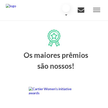
Os maiores prêmios
são nossos!