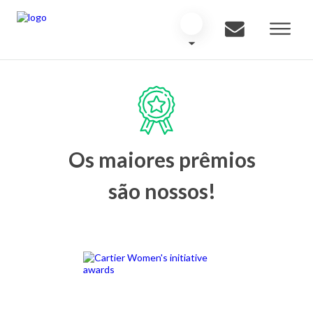
Os maiores prêmios
são nossos!